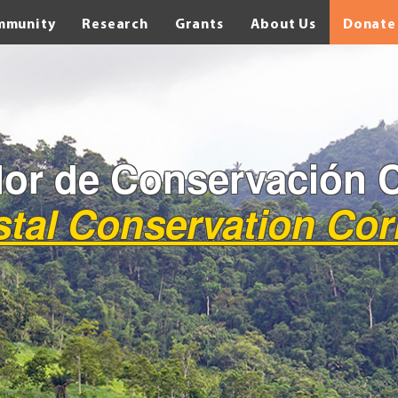
mmunity
Research
Grants
About Us
Donate
or de Conservación 
tal Conservation Cor