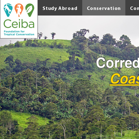
Study Abroad
Conservation
Co
Corred
Coas