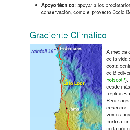
apoyar a los propietario
Apoyo técnico:
conservación, como el proyecto Socio Bo
Gradiente Climático
A medida q
de la vida
costa cent
de Biodiv
hotspot?
),
desde más 
tropicales
Perú donde
desconocid
vemos una 
norte a lo
en la prot